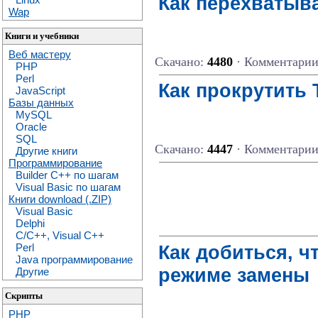
Как перехватыва
Wap
Книги и учебники
Веб мастеру
Скачано:
4480
· Комментари
PHP
Perl
Как прокрутить 
JavaScript
Базы данных
MySQL
Oracle
SQL
Скачано:
4447
· Комментари
Другие книги
Программирование
Builder C++ по шагам
Visual Basic по шагам
Книги download (.ZIP)
Visual Basic
Delphi
C/C++, Visual C++
Как добиться, ч
Perl
Java программирование
режиме замены
Другие
Скрипты
PHP