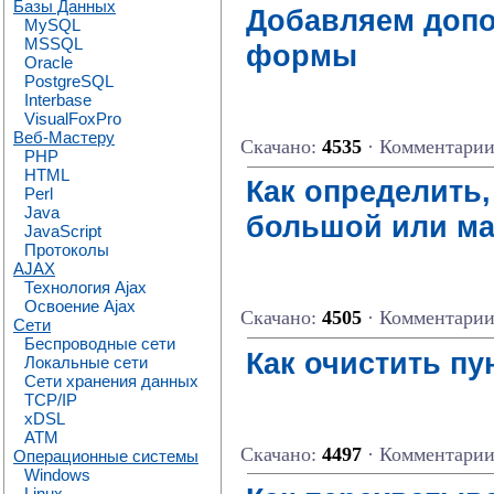
Базы Данных
Добавляем допо
MySQL
MSSQL
формы
Oracle
PostgreSQL
Interbase
VisualFoxPro
Веб-Мастеру
Скачано:
4535
· Комментари
PHP
HTML
Как определить,
Perl
Java
большой или м
JavaScript
Протоколы
AJAX
Технология Ajax
Освоение Ajax
Скачано:
4505
· Комментари
Сети
Беспроводные сети
Как очистить пу
Локальные сети
Сети хранения данных
TCP/IP
xDSL
ATM
Скачано:
4497
· Комментари
Операционные системы
Windows
Linux