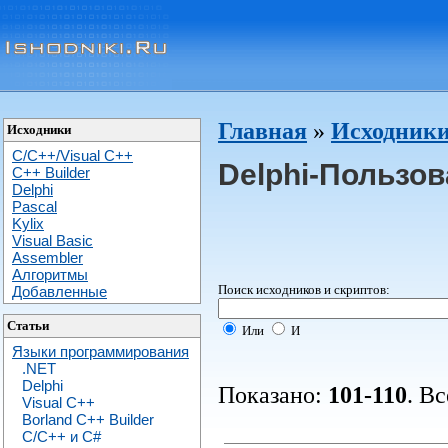
Главная
»
Исходники
Исходники
C/C++/Visual C++
Delphi-Пользо
С++ Builder
Delphi
Pascal
Kylix
Visual Basic
Assembler
Алгоритмы
Поиск исходников и скриптов:
Добавленные
Статьи
Или
И
Языки программирования
.NET
Delphi
Показано:
101-110
. В
Visual C++
Borland C++ Builder
C/С++ и C#