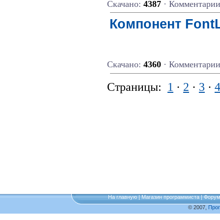
Скачано:
4387
· Комментари
Компонент FontL
Скачано:
4360
· Комментари
Страницы:
1
·
2
·
3
·
На главную
|
Магазин программиста
|
Фору
© 2007,
Про