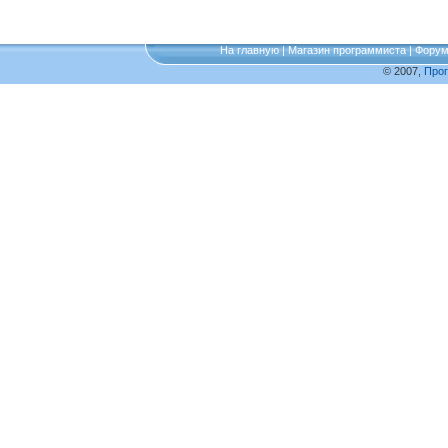
На главную
|
Магазин программиста
|
Фору
© 2007,
Про