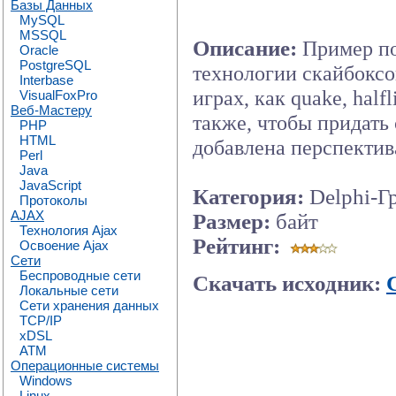
Базы Данных
MySQL
MSSQL
Описание:
Пример п
Oracle
PostgreSQL
технологии скайбоксо
Interbase
играх, как quake, halfl
VisualFoxPro
Веб-Мастеру
также, чтобы придать
PHP
HTML
добавлена перспектив
Perl
Java
JavaScript
Категория:
Delphi-Г
Протоколы
AJAX
Размер:
байт
Технология Ajax
Рейтинг:
Освоение Ajax
Сети
Беспроводные сети
Скачать исходник:
Локальные сети
Сети хранения данных
TCP/IP
xDSL
ATM
Операционные системы
Windows
Linux