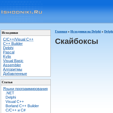
Главная
»
Исходники на Delphi
»
Delph
Исходники
Скайбоксы
C/C++/Visual C++
С++ Builder
Delphi
Pascal
Kylix
Visual Basic
Assembler
Алгоритмы
Добавленные
Статьи
Языки программирования
.NET
Delphi
Visual C++
Borland C++ Builder
C/С++ и C#