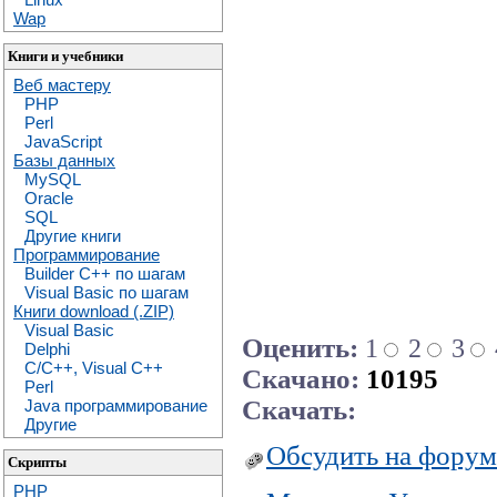
Wap
Книги и учебники
Веб мастеру
PHP
Perl
JavaScript
Базы данных
MySQL
Oracle
SQL
Другие книги
Программирование
Builder C++ по шагам
Visual Basic по шагам
Книги download (.ZIP)
Visual Basic
Оценить:
1
2
3
Delphi
C/C++, Visual C++
Скачано:
10195
Perl
Скачать:
Java программирование
Другие
Обсудить на форум
Скрипты
PHP