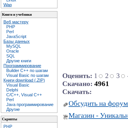
Wap
Книги и учебники
Веб мастеру
PHP
Perl
JavaScript
Базы данных
MySQL
Oracle
SQL
Другие книги
Программирование
Builder C++ по шагам
Оценить:
1
2
3
Visual Basic по шагам
Книги download (.ZIP)
Скачано:
4961
Visual Basic
Delphi
Скачать:
C/C++, Visual C++
Perl
Обсудить на форум
Java программирование
Другие
Магазин - Уникаль
Скрипты
PHP