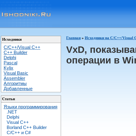
Главная
»
Исходники на C/C++/Visual 
Исходники
VxD, показыв
C/C++/Visual C++
С++ Builder
Delphi
операции в W
Pascal
Kylix
Visual Basic
Assembler
Алгоритмы
Добавленные
Статьи
Языки программирования
.NET
Delphi
Visual C++
Borland C++ Builder
C/С++ и C#