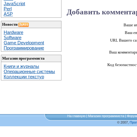
JavaScript
Perl
Добавить коммента
ASP
Новости
Ваше и
Hardware
Ваш em
Software
URL Вашего са
Game Development
Программирование
Ваш комментар
Магазин программиста
Код безопастнос
Книги и журналы
Операционные системы
Коллекции текстур
На главную
|
Магазин программиста
|
Фору
© 2007,
Про