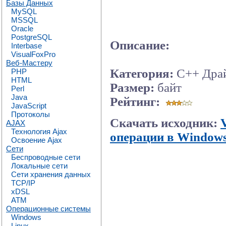
Базы Данных
MySQL
MSSQL
Oracle
PostgreSQL
Описание:
Interbase
VisualFoxPro
Веб-Мастеру
Категория:
C++ Драй
PHP
HTML
Размер:
байт
Perl
Java
Рейтинг:
JavaScript
Протоколы
Скачать исходник:
AJAX
Технология Ajax
операции в Window
Освоение Ajax
Сети
Беспроводные сети
Локальные сети
Сети хранения данных
TCP/IP
xDSL
ATM
Операционные системы
Windows
Linux