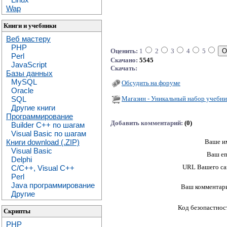
Wap
Книги и учебники
Веб мастеру
PHP
Оценить:
1
2
3
4
5
Perl
Скачано:
5545
JavaScript
Скачать:
Базы данных
MySQL
Обсудить на форуме
Oracle
Магазин - Уникальный набор учебни
SQL
Другие книги
Программирование
Добавить комментарий:
(0)
Builder C++ по шагам
Visual Basic по шагам
Книги download (.ZIP)
Ваше и
Visual Basic
Ваш em
Delphi
URL Вашего са
C/C++, Visual C++
Perl
Java программирование
Ваш комментар
Другие
Код безопастнос
Скрипты
PHP