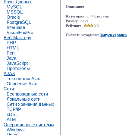
Базы Данных
MySQL
Описание:
MSSQL
Категория:
C++ Система
Oracle
Размер:
байт
PostgreSQL
Рейтинг:
Interbase
VisualFoxPro
Скачать исходник:
Запуск сервиса
Веб-Мастеру
PHP
HTML
Perl
Java
JavaScript
Протоколы
AJAX
Технология Ajax
Освоение Ajax
Сети
Беспроводные сети
Локальные сети
Сети хранения данных
TCP/IP
xDSL
ATM
Операционные системы
Windows
Linux