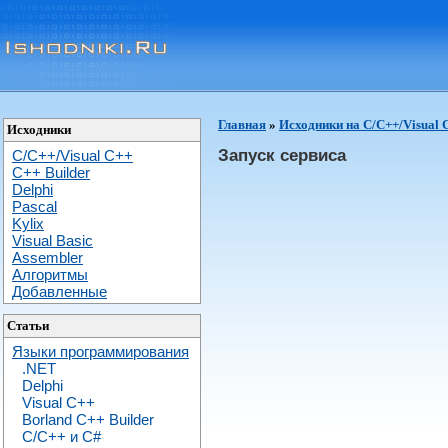
Главная
»
Исходники на C/C++/Visual 
Исходники
Запуск сервиса
C/C++/Visual C++
С++ Builder
Delphi
Pascal
Kylix
Visual Basic
Assembler
Алгоритмы
Добавленные
Статьи
Языки программирования
.NET
Delphi
Visual C++
Borland C++ Builder
C/С++ и C#