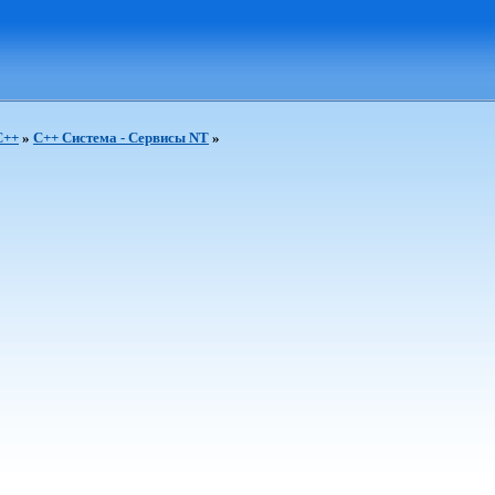
C++
»
C++ Система - Сервисы NT
»