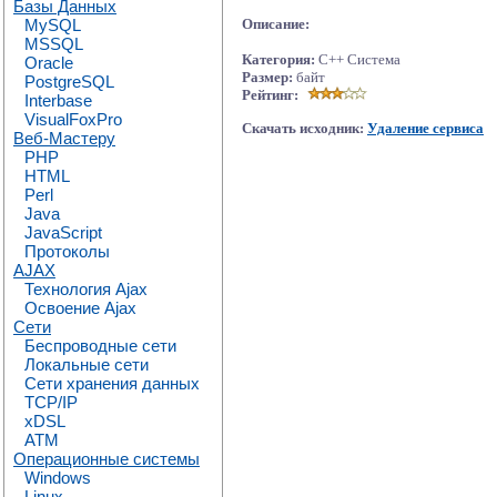
Базы Данных
MySQL
Описание:
MSSQL
Категория:
C++ Система
Oracle
Размер:
байт
PostgreSQL
Рейтинг:
Interbase
VisualFoxPro
Скачать исходник:
Удаление сервиса
Веб-Мастеру
PHP
HTML
Perl
Java
JavaScript
Протоколы
AJAX
Технология Ajax
Освоение Ajax
Сети
Беспроводные сети
Локальные сети
Сети хранения данных
TCP/IP
xDSL
ATM
Операционные системы
Windows
Linux