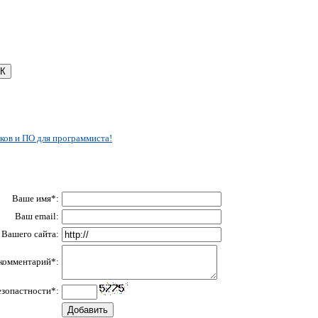
ков и ПО для программиста!
Ваше имя*:
Ваш email:
Вашего сайта:
комментарий*:
езопастности*: