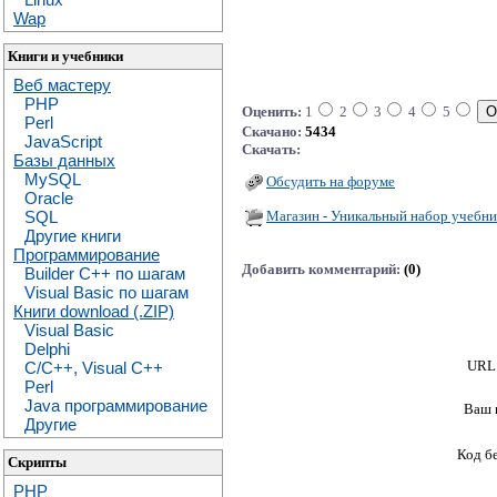
Wap
Книги и учебники
Веб мастеру
PHP
Оценить:
1
2
3
4
5
Perl
Скачано:
5434
JavaScript
Скачать:
Базы данных
MySQL
Обсудить на форуме
Oracle
Магазин - Уникальный набор учебни
SQL
Другие книги
Программирование
Добавить комментарий:
(0)
Builder C++ по шагам
Visual Basic по шагам
Книги download (.ZIP)
Visual Basic
Delphi
URL 
C/C++, Visual C++
Perl
Java программирование
Ваш 
Другие
Код б
Скрипты
PHP