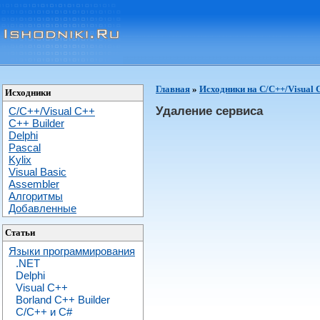
Главная
»
Исходники на C/C++/Visual 
Исходники
Удаление сервиса
C/C++/Visual C++
С++ Builder
Delphi
Pascal
Kylix
Visual Basic
Assembler
Алгоритмы
Добавленные
Статьи
Языки программирования
.NET
Delphi
Visual C++
Borland C++ Builder
C/С++ и C#