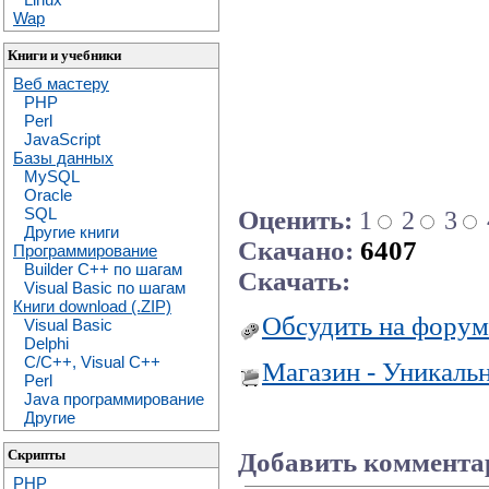
Wap
Книги и учебники
Веб мастеру
PHP
Perl
JavaScript
Базы данных
MySQL
Oracle
SQL
Оценить:
1
2
3
Другие книги
Скачано:
6407
Программирование
Builder C++ по шагам
Скачать:
Visual Basic по шагам
Книги download (.ZIP)
Обсудить на форум
Visual Basic
Delphi
C/C++, Visual C++
Магазин - Уникаль
Perl
Java программирование
Другие
Скрипты
Добавить коммента
PHP