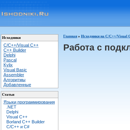
Главная
»
Исходники на C/C++/Visual 
Исходники
Работа с подк
C/C++/Visual C++
С++ Builder
Delphi
Pascal
Kylix
Visual Basic
Assembler
Алгоритмы
Добавленные
Статьи
Языки программирования
.NET
Delphi
Visual C++
Borland C++ Builder
C/С++ и C#