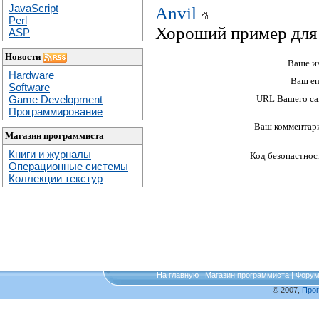
JavaScript
Anvil
Perl
Хороший пример для 
ASP
Новости
Ваше и
Hardware
Ваш em
Software
Game Development
URL Вашего са
Программирование
Ваш комментар
Магазин программиста
Книги и журналы
Код безопастнос
Операционные системы
Коллекции текстур
На главную
|
Магазин программиста
|
Фору
© 2007,
Про