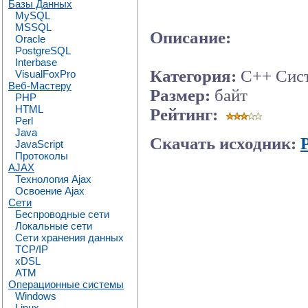
Базы Данных
MySQL
MSSQL
Описание:
Oracle
PostgreSQL
Interbase
Категория:
C++ Сис
VisualFoxPro
Веб-Мастеру
Размер:
байт
PHP
HTML
Рейтинг:
Perl
Java
Скачать исходник:
JavaScript
Протоколы
AJAX
Технология Ajax
Освоение Ajax
Сети
Беспроводные сети
Локальные сети
Сети хранения данных
TCP/IP
xDSL
ATM
Операционные системы
Windows
Linux