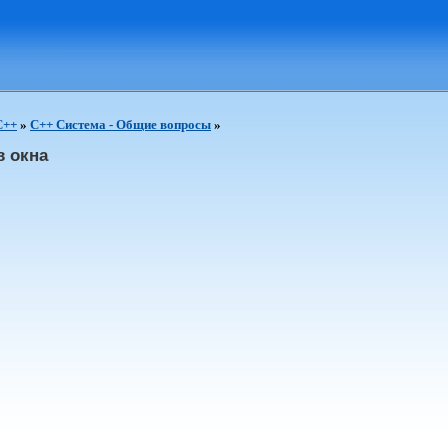
C++
»
C++ Система - Общие вопросы
»
в окна