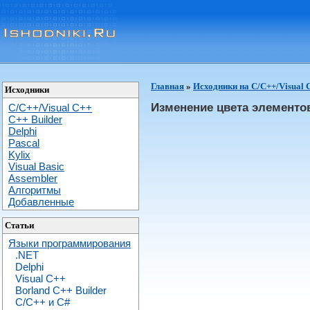
Главная
»
Исходники на C/C++/Visual 
Исходники
Изменение цвета элементо
C/C++/Visual C++
С++ Builder
Delphi
Pascal
Kylix
Visual Basic
Assembler
Алгоритмы
Добавленные
Статьи
Языки программирования
.NET
Delphi
Visual C++
Borland C++ Builder
C/С++ и C#