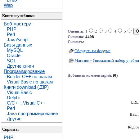
Wap
Книги и учебники
Веб мастеру
PHP
Оценить:
1
2
3
4
5
Perl
Скачано:
4408
JavaScript
Скачать:
Базы данных
MySQL
Обсудить на форуме
Oracle
Магазин - Уникальный набор учебни
SQL
Другие книги
Программирование
Добавить комментарий:
(0)
Builder C++ по шагам
Visual Basic по шагам
Книги download (.ZIP)
Visual Basic
Delphi
URL 
C/C++, Visual C++
Perl
Java программирование
Ваш 
Другие
Код б
Скрипты
PHP