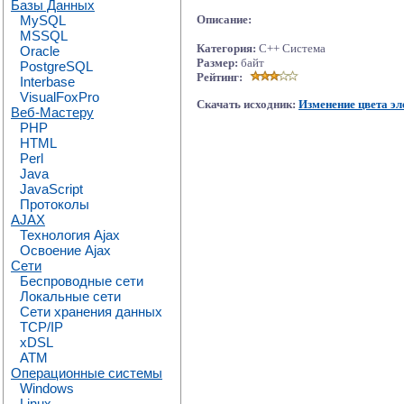
Базы Данных
MySQL
Описание:
MSSQL
Категория:
C++ Система
Oracle
Размер:
байт
PostgreSQL
Рейтинг:
Interbase
VisualFoxPro
Скачать исходник:
Изменение цвета эл
Веб-Мастеру
PHP
HTML
Perl
Java
JavaScript
Протоколы
AJAX
Технология Ajax
Освоение Ajax
Сети
Беспроводные сети
Локальные сети
Сети хранения данных
TCP/IP
xDSL
ATM
Операционные системы
Windows
Linux