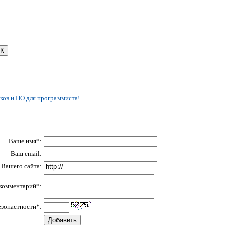
ков и ПО для программиста!
Ваше имя*:
Ваш email:
Вашего сайта:
комментарий*:
езопастности*: