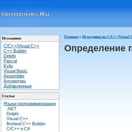
Главная
»
Исходники на C/C++/Visual 
Исходники
Определение п
C/C++/Visual C++
С++ Builder
Delphi
Pascal
Kylix
Visual Basic
Assembler
Алгоритмы
Добавленные
Статьи
Языки программирования
.NET
Delphi
Visual C++
Borland C++ Builder
C/С++ и C#