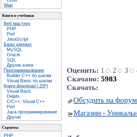
Wap
Книги и учебники
Веб мастеру
PHP
Perl
JavaScript
Базы данных
MySQL
Oracle
SQL
Другие книги
Оценить:
1
2
3
Программирование
Builder C++ по шагам
Скачано:
5983
Visual Basic по шагам
Скачать:
Книги download (.ZIP)
Visual Basic
Delphi
Обсудить на форум
C/C++, Visual C++
Perl
Магазин - Уникаль
Java программирование
Другие
Скрипты
PHP