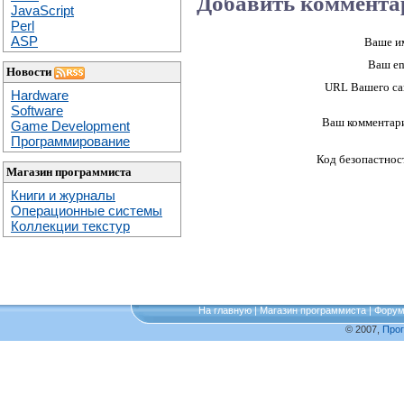
Добавить коммента
JavaScript
Perl
ASP
Ваше и
Ваш em
Новости
URL Вашего са
Hardware
Software
Ваш комментар
Game Development
Программирование
Код безопастнос
Магазин программиста
Книги и журналы
Операционные системы
Коллекции текстур
На главную
|
Магазин программиста
|
Фору
© 2007,
Про