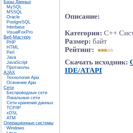
Базы Данных
MySQL
MSSQL
Описание:
Oracle
PostgreSQL
Interbase
Категория:
C++ Сис
VisualFoxPro
Веб-Мастеру
Размер:
байт
PHP
HTML
Рейтинг:
Perl
Java
Скачать исходник:
JavaScript
Протоколы
IDE/ATAPI
AJAX
Технология Ajax
Освоение Ajax
Сети
Беспроводные сети
Локальные сети
Сети хранения данных
TCP/IP
xDSL
ATM
Операционные системы
Windows
Linux