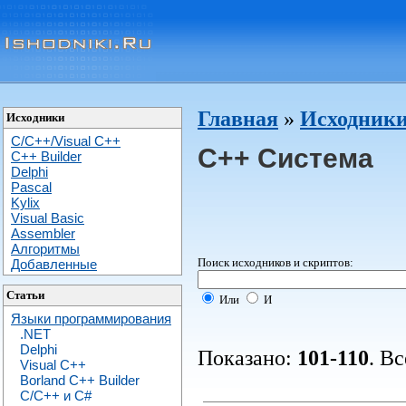
Главная
»
Исходники
Исходники
C/C++/Visual C++
C++ Система
С++ Builder
Delphi
Pascal
Kylix
Visual Basic
Assembler
Алгоритмы
Поиск исходников и скриптов:
Добавленные
Статьи
Или
И
Языки программирования
.NET
Delphi
Показано:
101-110
. В
Visual C++
Borland C++ Builder
C/С++ и C#