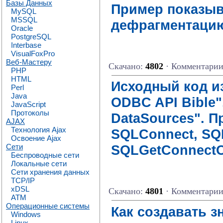
Базы Данных
Пример показыв
MySQL
MSSQL
дефрагментаци
Oracle
PostgreSQL
Interbase
VisualFoxPro
Веб-Мастеру
Скачано:
4802
· Комментари
PHP
HTML
Исходный код из
Perl
Java
ODBC API Bible".
JavaScript
Протоколы
DataSources". 
AJAX
Технология Ajax
SQLConnect, SQ
Освоение Ajax
Сети
SQLGetConnectO
Беспроводные сети
Локальные сети
Сети хранения данных
TCP/IP
xDSL
Скачано:
4801
· Комментари
ATM
Операционные системы
Как создавать з
Windows
Linux