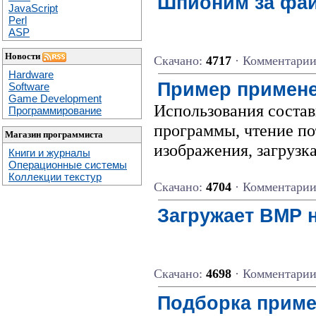
Шпионим за фай
JavaScript
Perl
ASP
Новости
Скачано:
4717
· Комментари
Hardware
Пример примене
Software
Game Development
Использования состав
Программирование
программы, чтение пот
Магазин программиста
изображения, загрузка
Книги и журналы
Операционные системы
Коллекции текстур
Скачано:
4704
· Комментари
Загружает BMP 
Скачано:
4698
· Комментари
Подборка приме