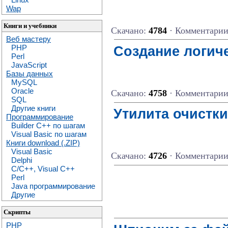
Wap
Книги и учебники
Скачано:
4784
· Комментари
Веб мастеру
Создание логиче
PHP
Perl
JavaScript
Базы данных
MySQL
Oracle
Скачано:
4758
· Комментари
SQL
Другие книги
Утилита очистк
Программирование
Builder C++ по шагам
Visual Basic по шагам
Книги download (.ZIP)
Visual Basic
Скачано:
4726
· Комментари
Delphi
C/C++, Visual C++
Perl
Java программирование
Другие
Скрипты
PHP