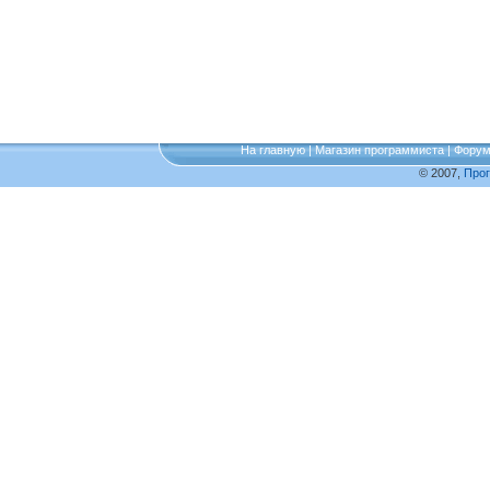
На главную
|
Магазин программиста
|
Фору
© 2007,
Про