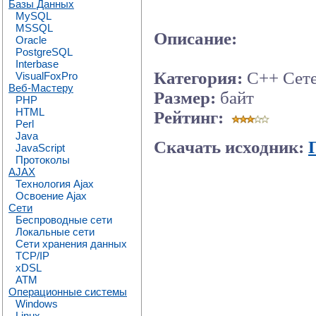
Базы Данных
MySQL
MSSQL
Описание:
Oracle
PostgreSQL
Interbase
Категория:
C++ Сете
VisualFoxPro
Веб-Мастеру
Размер:
байт
PHP
HTML
Рейтинг:
Perl
Java
Скачать исходник:
JavaScript
Протоколы
AJAX
Технология Ajax
Освоение Ajax
Сети
Беспроводные сети
Локальные сети
Сети хранения данных
TCP/IP
xDSL
ATM
Операционные системы
Windows
Linux