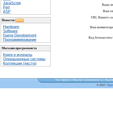
JavaScript
Ваше и
Perl
Ваш em
ASP
URL Вашего са
Новости
Hardware
Ваш комментар
Software
Game Development
Код безопастнос
Программирование
Магазин программиста
Книги и журналы
Операционные системы
Коллекции текстур
На главную
|
Магазин программиста
|
Фору
© 2007,
Про