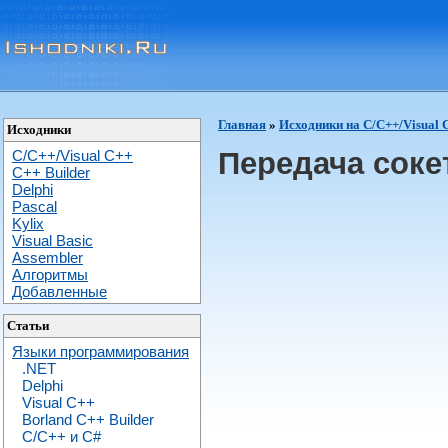
Главная
»
Исходники на C/C++/Visual 
Исходники
Передача соке
C/C++/Visual C++
С++ Builder
Delphi
Pascal
Kylix
Visual Basic
Assembler
Алгоритмы
Добавленные
Статьи
Языки программирования
.NET
Delphi
Visual C++
Borland C++ Builder
C/С++ и C#