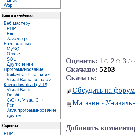
Wap
Книги и учебники
Веб мастеру
PHP
Perl
JavaScript
Базы данных
MySQL
Oracle
SQL
Оценить:
1
2
3
Другие книги
Скачано:
5203
Программирование
Builder C++ по шагам
Скачать:
Visual Basic по шагам
Книги download (.ZIP)
Обсудить на форум
Visual Basic
Delphi
C/C++, Visual C++
Магазин - Уникаль
Perl
Java программирование
Другие
Скрипты
Добавить коммента
PHP