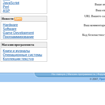
JavaScript
Ваше и
Perl
Ваш em
ASP
URL Вашего са
Новости
Hardware
Ваш комментар
Software
Game Development
Код безопастнос
Программирование
Магазин программиста
Книги и журналы
Операционные системы
Коллекции текстур
На главную
|
Магазин программиста
|
Фору
© 2007,
Про