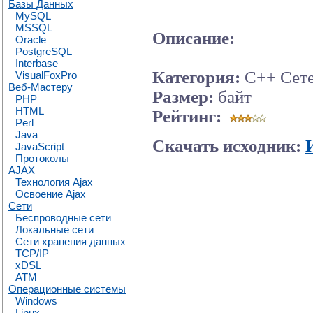
Базы Данных
MySQL
MSSQL
Описание:
Oracle
PostgreSQL
Interbase
Категория:
C++ Сете
VisualFoxPro
Веб-Мастеру
Размер:
байт
PHP
HTML
Рейтинг:
Perl
Java
Скачать исходник:
JavaScript
Протоколы
AJAX
Технология Ajax
Освоение Ajax
Сети
Беспроводные сети
Локальные сети
Сети хранения данных
TCP/IP
xDSL
ATM
Операционные системы
Windows
Linux