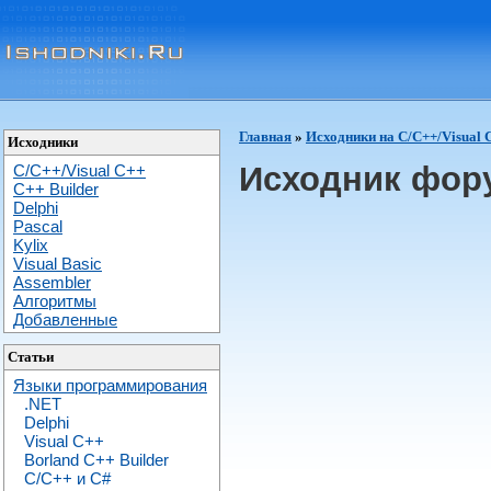
Главная
»
Исходники на C/C++/Visual 
Исходники
Исходник фор
C/C++/Visual C++
С++ Builder
Delphi
Pascal
Kylix
Visual Basic
Assembler
Алгоритмы
Добавленные
Статьи
Языки программирования
.NET
Delphi
Visual C++
Borland C++ Builder
C/С++ и C#