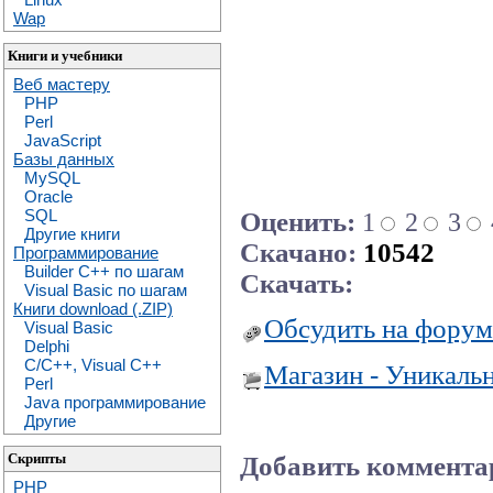
Wap
Книги и учебники
Веб мастеру
PHP
Perl
JavaScript
Базы данных
MySQL
Oracle
SQL
Оценить:
1
2
3
Другие книги
Скачано:
10542
Программирование
Builder C++ по шагам
Скачать:
Visual Basic по шагам
Книги download (.ZIP)
Обсудить на форум
Visual Basic
Delphi
C/C++, Visual C++
Магазин - Уникаль
Perl
Java программирование
Другие
Скрипты
Добавить коммента
PHP