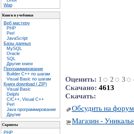
Wap
Книги и учебники
Веб мастеру
PHP
Perl
JavaScript
Базы данных
MySQL
Oracle
SQL
Другие книги
Программирование
Builder C++ по шагам
Оценить:
1
2
3
Visual Basic по шагам
Книги download (.ZIP)
Скачано:
4613
Visual Basic
Delphi
Скачать:
C/C++, Visual C++
Perl
Обсудить на форум
Java программирование
Другие
Магазин - Уникаль
Скрипты
PHP