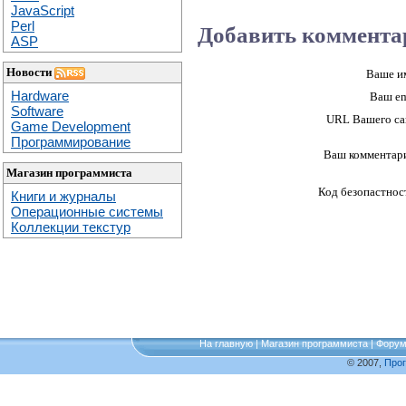
JavaScript
Perl
Добавить коммента
ASP
Новости
Ваше и
Hardware
Ваш em
Software
URL Вашего са
Game Development
Программирование
Ваш комментар
Магазин программиста
Код безопастнос
Книги и журналы
Операционные системы
Коллекции текстур
На главную
|
Магазин программиста
|
Фору
© 2007,
Про