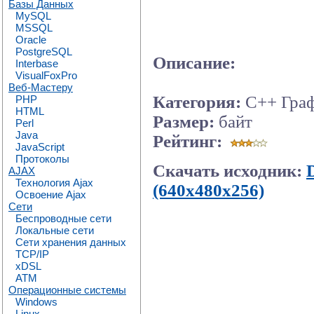
Базы Данных
MySQL
MSSQL
Oracle
PostgreSQL
Описание:
Interbase
VisualFoxPro
Веб-Мастеру
Категория:
C++ Гра
PHP
HTML
Размер:
байт
Perl
Java
Рейтинг:
JavaScript
Протоколы
Скачать исходник:
AJAX
Технология Ajax
(640x480x256)
Освоение Ajax
Сети
Беспроводные сети
Локальные сети
Сети хранения данных
TCP/IP
xDSL
ATM
Операционные системы
Windows
Linux