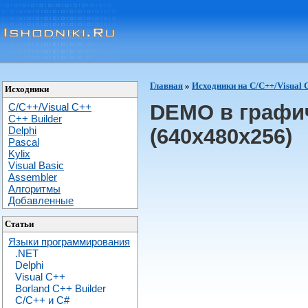
Главная
»
Исходники на C/C++/Visual 
Исходники
DEMO в графи
C/C++/Visual C++
С++ Builder
Delphi
(640x480x256)
Pascal
Kylix
Visual Basic
Assembler
Алгоритмы
Добавленные
Статьи
Языки программирования
.NET
Delphi
Visual C++
Borland C++ Builder
C/С++ и C#