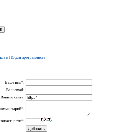
ков и ПО для программиста!
Ваше имя*:
Ваш email:
Вашего сайта:
комментарий*:
езопастности*: