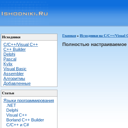
Главная
»
Исходники на C/C++/Visual 
Исходники
Полностью настраиваемое 
C/C++/Visual C++
С++ Builder
Delphi
Pascal
Kylix
Visual Basic
Assembler
Алгоритмы
Добавленные
Статьи
Языки программирования
.NET
Delphi
Visual C++
Borland C++ Builder
C/С++ и C#