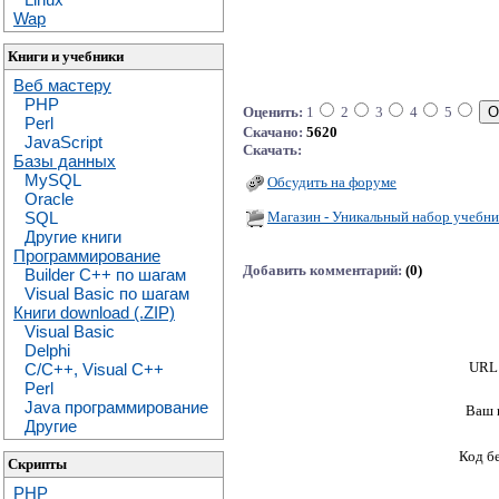
Wap
Книги и учебники
Веб мастеру
PHP
Оценить:
1
2
3
4
5
Perl
Скачано:
5620
JavaScript
Скачать:
Базы данных
MySQL
Обсудить на форуме
Oracle
Магазин - Уникальный набор учебни
SQL
Другие книги
Программирование
Добавить комментарий:
(0)
Builder C++ по шагам
Visual Basic по шагам
Книги download (.ZIP)
Visual Basic
Delphi
URL 
C/C++, Visual C++
Perl
Java программирование
Ваш 
Другие
Код б
Скрипты
PHP