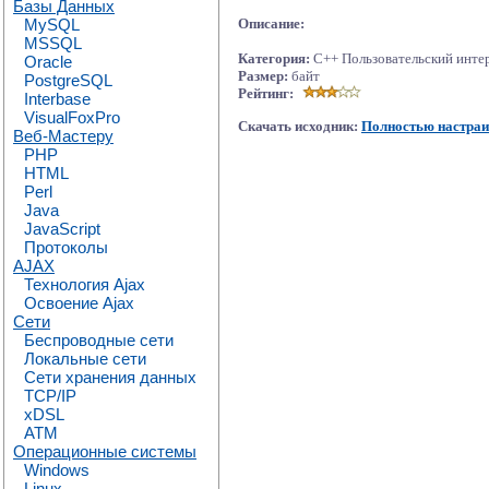
Базы Данных
MySQL
Описание:
MSSQL
Категория:
C++ Пользовательский инте
Oracle
Размер:
байт
PostgreSQL
Рейтинг:
Interbase
VisualFoxPro
Скачать исходник:
Полностью настраи
Веб-Мастеру
PHP
HTML
Perl
Java
JavaScript
Протоколы
AJAX
Технология Ajax
Освоение Ajax
Сети
Беспроводные сети
Локальные сети
Сети хранения данных
TCP/IP
xDSL
ATM
Операционные системы
Windows
Linux