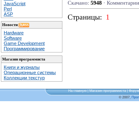
Скачано:
5948
· Комментари
JavaScript
Perl
ASP
Страницы:
1
Новости
Hardware
Software
Game Development
Программирование
Магазин программиста
Книги и журналы
Операционные системы
Коллекции текстур
На главную
|
Магазин программиста
|
Фору
© 2007,
Про