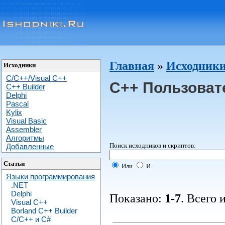
Главная
»
Исходники
Исходники
C/C++/Visual C++
C++ Пользоват
С++ Builder
Delphi
Pascal
Kylix
Visual Basic
Assembler
Алгоритмы
Поиск исходников и скриптов:
Добавленные
Статьи
Или
И
Языки программирования
.NET
Delphi
Показано:
1-7
. Всего 
Visual C++
Borland C++ Builder
C/С++ и C#