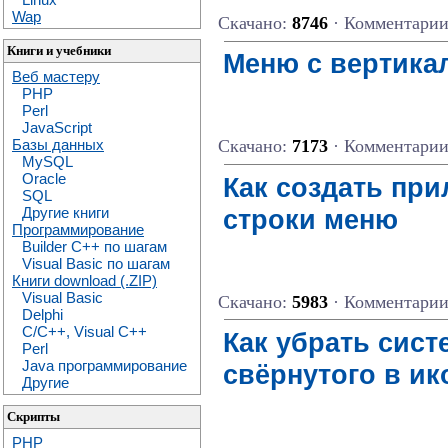
Wap
Скачано:
8746
· Комментари
Книги и учебники
Меню с вертика
Веб мастеру
PHP
Perl
JavaScript
Базы данных
Скачано:
7173
· Комментари
MySQL
Oracle
Как создать при
SQL
строки меню
Другие книги
Программирование
Builder C++ по шагам
Visual Basic по шагам
Книги download (.ZIP)
Visual Basic
Скачано:
5983
· Комментари
Delphi
C/C++, Visual C++
Как убрать сис
Perl
Java программирование
свёрнутого в ик
Другие
Скрипты
PHP