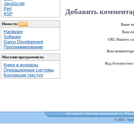
JavaScript
Perl
Добавить коммента
ASP
Новости
Ваше и
Hardware
Ваш em
Software
URL Вашего са
Game Development
Программирование
Ваш комментар
Магазин программиста
Код безопастнос
Книги и журналы
Операционные системы
Коллекции текстур
На главную
|
Магазин программиста
|
Фору
© 2007,
Про