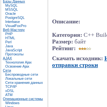
Базы Данных
MySQL
MSSQL
Oracle
PostgreSQL
Описание:
Interbase
VisualFoxPro
Веб-Мастеру
Категория:
C++ Buil
PHP
HTML
Размер:
байт
Perl
Java
Рейтинг:
JavaScript
Протоколы
Скачать исходник:
AJAX
Технология Ajax
отправки строки
Освоение Ajax
Сети
Беспроводные сети
Локальные сети
Сети хранения данных
TCP/IP
xDSL
ATM
Операционные системы
Windows
Linux