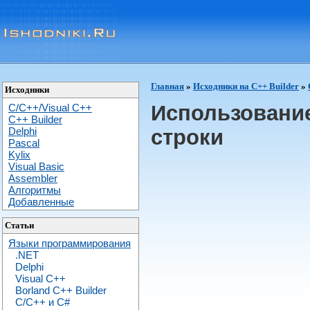
Главная
»
Исходники на С++ Builder
»
Исходники
Использование
C/C++/Visual C++
С++ Builder
Delphi
строки
Pascal
Kylix
Visual Basic
Assembler
Алгоритмы
Добавленные
Статьи
Языки программирования
.NET
Delphi
Visual C++
Borland C++ Builder
C/С++ и C#