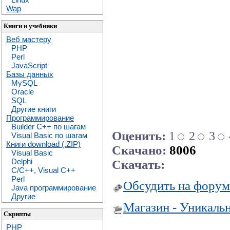
Wap
Книги и учебники
Веб мастеру
PHP
Perl
JavaScript
Базы данных
MySQL
Oracle
SQL
Другие книги
Программирование
Builder C++ по шагам
Оценить:
1
2
3
Visual Basic по шагам
Книги download (.ZIP)
Скачано:
8006
Visual Basic
Delphi
Скачать:
C/C++, Visual C++
Perl
Обсудить на форум
Java программирование
Другие
Магазин - Уникаль
Скрипты
PHP