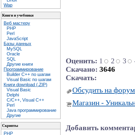
Wap
Книги и учебники
Веб мастеру
PHP
Perl
JavaScript
Базы данных
MySQL
Oracle
SQL
Оценить:
1
2
3
Другие книги
Скачано:
3646
Программирование
Builder C++ по шагам
Скачать:
Visual Basic по шагам
Книги download (.ZIP)
Обсудить на форум
Visual Basic
Delphi
C/C++, Visual C++
Магазин - Уникаль
Perl
Java программирование
Другие
Скрипты
Добавить коммента
PHP