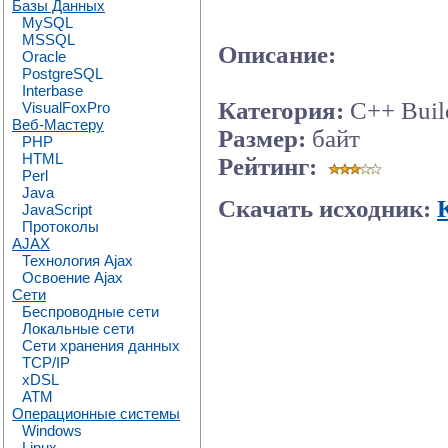
Базы Данных
MySQL
MSSQL
Описание:
Oracle
PostgreSQL
Interbase
Категория:
C++ Buil
VisualFoxPro
Веб-Мастеру
Размер:
байт
PHP
HTML
Рейтинг:
Perl
Java
Скачать исходник:
JavaScript
Протоколы
AJAX
Технология Ajax
Освоение Ajax
Сети
Беспроводные сети
Локальные сети
Сети хранения данных
TCP/IP
xDSL
ATM
Операционные системы
Windows
Linux