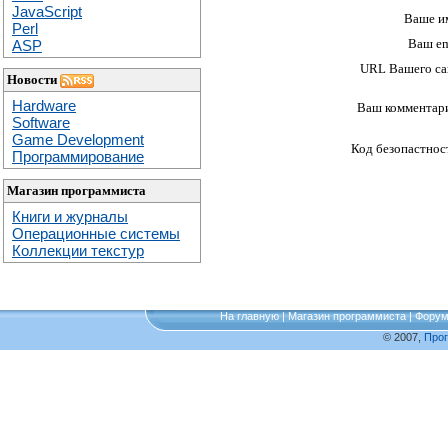
JavaScript
Ваше и
Perl
Ваш em
ASP
URL Вашего са
Новости
Hardware
Ваш комментар
Software
Game Development
Код безопастнос
Программирование
Магазин программиста
Книги и журналы
Операционные системы
Коллекции текстур
На главную
|
Магазин программиста
|
Фору
© 2007,
Про