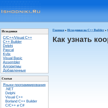
Главная
»
Исходники на С++ Builder
»
Исходники
Как узнать ко
C/C++/Visual C++
С++ Builder
Delphi
Pascal
Kylix
Visual Basic
Assembler
Алгоритмы
Добавленные
Статьи
Языки программирования
.NET
Delphi
Visual C++
Borland C++ Builder
C/С++ и C#