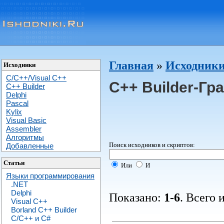
Главная
»
Исходники
Исходники
C/C++/Visual C++
C++ Builder-Гр
С++ Builder
Delphi
Pascal
Kylix
Visual Basic
Assembler
Алгоритмы
Поиск исходников и скриптов:
Добавленные
Статьи
Или
И
Языки программирования
.NET
Delphi
Показано:
1-6
. Всего 
Visual C++
Borland C++ Builder
C/С++ и C#