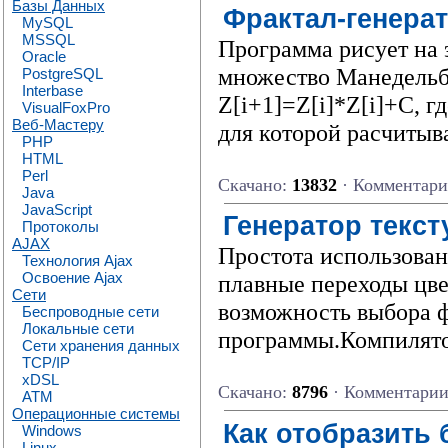
Базы Данных
Фрактал-генера
MySQL
MSSQL
Программа рисует на 
Oracle
множество Манедельб
PostgreSQL
Interbase
Z[i+1]=Z[i]*Z[i]+C, г
VisualFoxPro
Веб-Мастеру
для которой расчитыва
PHP
HTML
Perl
Скачано:
13832
· Комментар
Java
JavaScript
Генератор текст
Протоколы
AJAX
Простота использовани
Технология Ajax
Освоение Ajax
плавные переходы цве
Сети
возможность выбора 
Беспроводные сети
Локальные сети
программы.Компилятор
Сети хранения данных
TCP/IP
xDSL
Скачано:
8796
· Комментари
ATM
Операционные системы
Как отобразить 
Windows
Linux