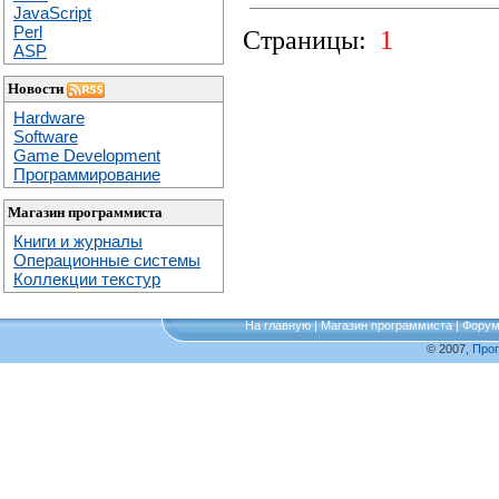
JavaScript
Perl
Страницы:
1
ASP
Новости
Hardware
Software
Game Development
Программирование
Магазин программиста
Книги и журналы
Операционные системы
Коллекции текстур
На главную
|
Магазин программиста
|
Фору
© 2007,
Про