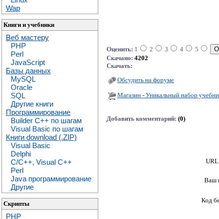
Wap
Книги и учебники
Веб мастеру
PHP
Оценить:
1
2
3
4
5
Perl
Скачано:
4202
JavaScript
Скачать:
Базы данных
MySQL
Обсудить на форуме
Oracle
Магазин - Уникальный набор учебни
SQL
Другие книги
Программирование
Добавить комментарий:
(0)
Builder C++ по шагам
Visual Basic по шагам
Книги download (.ZIP)
Visual Basic
Delphi
URL 
C/C++, Visual C++
Perl
Java программирование
Ваш 
Другие
Код б
Скрипты
PHP