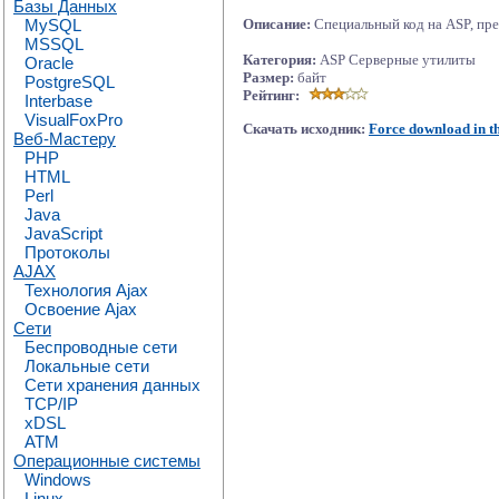
Базы Данных
MySQL
Описание:
Специальный код на ASP, пре
MSSQL
Категория:
ASP Серверные утилиты
Oracle
Размер:
байт
PostgreSQL
Рейтинг:
Interbase
VisualFoxPro
Скачать исходник:
Force download in t
Веб-Мастеру
PHP
HTML
Perl
Java
JavaScript
Протоколы
AJAX
Технология Ajax
Освоение Ajax
Сети
Беспроводные сети
Локальные сети
Сети хранения данных
TCP/IP
xDSL
ATM
Операционные системы
Windows
Linux