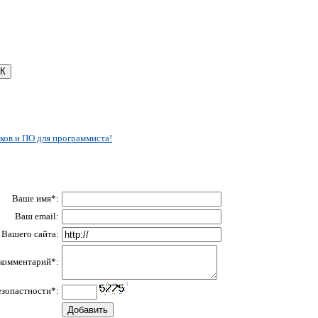
ков и ПО для программиста!
Ваше имя*:
Ваш email:
Вашего сайта:
комментарий*:
езопастности*: