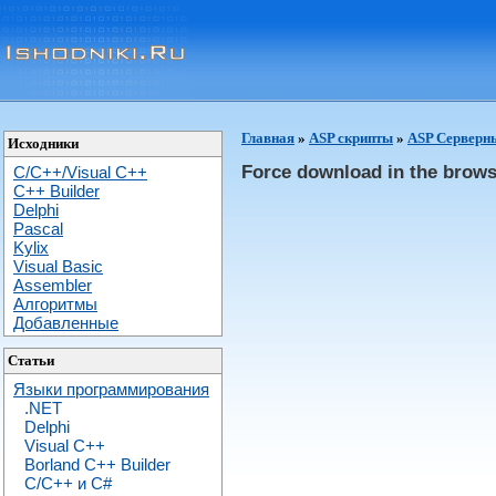
Главная
»
ASP скрипты
»
ASP Серверн
Исходники
Force download in the brow
C/C++/Visual C++
С++ Builder
Delphi
Pascal
Kylix
Visual Basic
Assembler
Алгоритмы
Добавленные
Статьи
Языки программирования
.NET
Delphi
Visual C++
Borland C++ Builder
C/С++ и C#