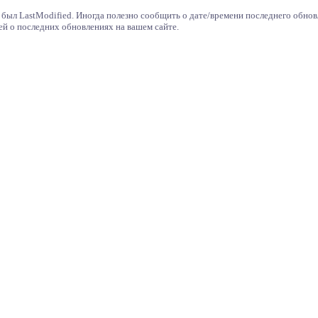
 был LastModified. Иногда полезно сообщить о дате/времени последнего обно
й о последних обновлениях на вашем сайте.