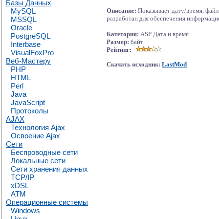
Базы Данных
MySQL
Описание:
Показывает дату/время, файл
разработан для обеспечения информацие
MSSQL
Oracle
Категория:
ASP Дата и время
PostgreSQL
Размер:
байт
Interbase
Рейтинг:
VisualFoxPro
Веб-Мастеру
Скачать исходник:
LastMod
PHP
HTML
Perl
Java
JavaScript
Протоколы
AJAX
Технология Ajax
Освоение Ajax
Сети
Беспроводные сети
Локальные сети
Сети хранения данных
TCP/IP
xDSL
ATM
Операционные системы
Windows
Linux