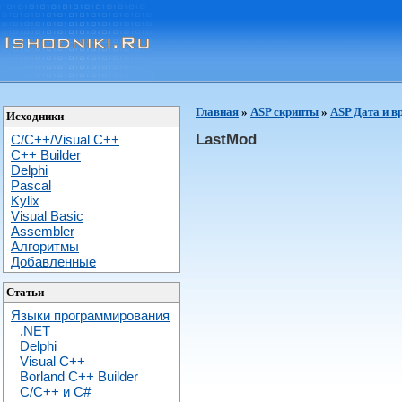
Главная
»
ASP скрипты
»
ASP Дата и в
Исходники
LastMod
C/C++/Visual C++
С++ Builder
Delphi
Pascal
Kylix
Visual Basic
Assembler
Алгоритмы
Добавленные
Статьи
Языки программирования
.NET
Delphi
Visual C++
Borland C++ Builder
C/С++ и C#