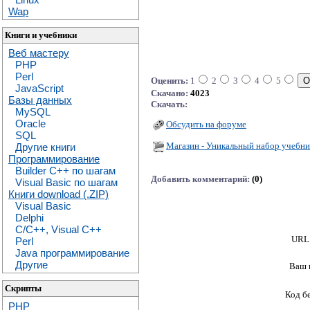
Wap
Книги и учебники
Веб мастеру
PHP
Perl
Оценить:
1
2
3
4
5
JavaScript
Скачано:
4023
Базы данных
Скачать:
MySQL
Oracle
Обсудить на форуме
SQL
Магазин - Уникальный набор учебни
Другие книги
Программирование
Builder C++ по шагам
Добавить комментарий:
(0)
Visual Basic по шагам
Книги download (.ZIP)
Visual Basic
Delphi
C/C++, Visual C++
URL 
Perl
Java программирование
Другие
Ваш 
Скрипты
Код б
PHP