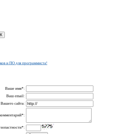
ков и ПО для программиста!
Ваше имя*:
Ваш email:
Вашего сайта:
комментарий*:
езопастности*: