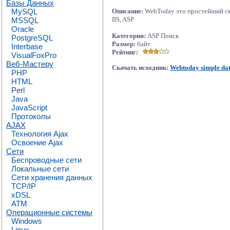
Базы Данных
MySQL
Описание:
WebToday это простейший скр
IIS, ASP
MSSQL
Oracle
Категория:
ASP Поиск
PostgreSQL
Размер:
байт
Interbase
Рейтинг:
VisualFoxPro
Веб-Мастеру
Скачать исходник:
Webtoday simple dat
PHP
HTML
Perl
Java
JavaScript
Протоколы
AJAX
Технология Ajax
Освоение Ajax
Сети
Беспроводные сети
Локальные сети
Сети хранения данных
TCP/IP
xDSL
ATM
Операционные системы
Windows
Linux