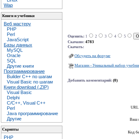
Wap
Книги и учебники
Веб мастеру
PHP
Perl
Оценить:
1
2
3
4
5
JavaScript
Скачано:
4783
Базы данных
Скачать:
MySQL
Oracle
Обсудить на форуме
SQL
Магазин - Уникальный набор учебни
Другие книги
Программирование
Builder C++ по шагам
Добавить комментарий:
(0)
Visual Basic по шагам
Книги download (.ZIP)
Visual Basic
Delphi
C/C++, Visual C++
URL 
Perl
Java программирование
Другие
Ваш 
Скрипты
Код б
PHP