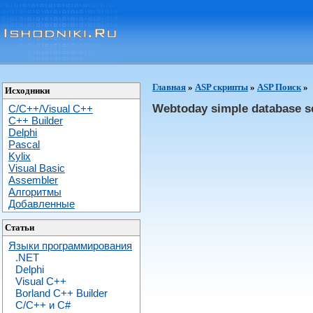
Главная
»
ASP скрипты
»
ASP Поиск
»
Исходники
Webtoday simple database s
C/C++/Visual C++
С++ Builder
Delphi
Pascal
Kylix
Visual Basic
Assembler
Алгоритмы
Добавленные
Статьи
Языки программирования
.NET
Delphi
Visual C++
Borland C++ Builder
C/С++ и C#