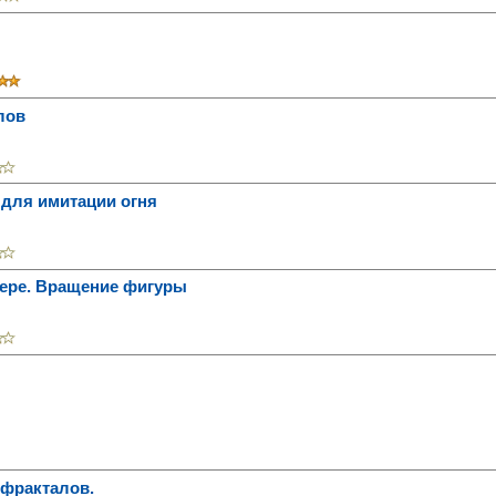
лов
 для имитации огня
блере. Вращение фигуры
 фракталов.