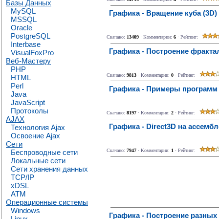
Базы Данных
MySQL
Графика - Вращение куба (3D)
MSSQL
Oracle
PostgreSQL
Скачано:
13409
· Комментарии:
6
· Рейтинг:
Interbase
Графика - Построение фракта
VisualFoxPro
Веб-Мастеру
PHP
Скачано:
9813
· Комментарии:
0
· Рейтинг:
HTML
Perl
Графика - Примеры программ
Java
JavaScript
Протоколы
Скачано:
8197
· Комментарии:
2
· Рейтинг:
AJAX
Графика - Direct3D на ассем
Технология Ajax
Освоение Ajax
Сети
Скачано:
7947
· Комментарии:
1
· Рейтинг:
Беспроводные сети
Локальные сети
Сети хранения данных
TCP/IP
xDSL
ATM
Операционные системы
Windows
Графика - Построение разных
Linux