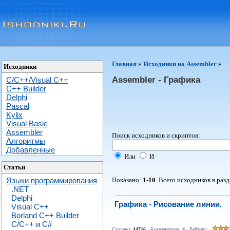
Главная
»
Исходники на Assembler
»
Исходники
Assembler - Графика
C/C++/Visual C++
С++ Builder
Delphi
Pascal
Kylix
Visual Basic
Assembler
Поиск исходников и скриптов:
Алгоритмы
Добавленные
Или
И
Статьи
Показано:
1-10
. Всего исходников в раз
Языки программирования
.NET
Delphi
Графика - Рисование линии.
Visual C++
Borland C++ Builder
C/С++ и C#
Скачано:
14716
· Комментарии:
4
· Рейтинг: