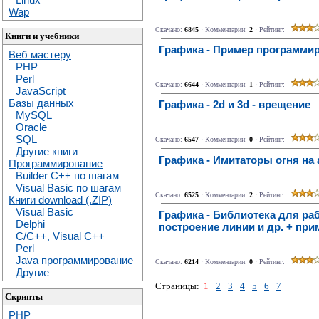
Wap
Скачано:
6845
· Комментарии:
2
· Рейтинг:
Книги и учебники
Графика - Пример программир
Веб мастеру
PHP
Perl
Скачано:
6644
· Комментарии:
1
· Рейтинг:
JavaScript
Базы данных
Графика - 2d и 3d - врещение
MySQL
Oracle
SQL
Скачано:
6547
· Комментарии:
0
· Рейтинг:
Другие книги
Графика - Имитаторы огня на
Программирование
Builder C++ по шагам
Visual Basic по шагам
Скачано:
6525
· Комментарии:
2
· Рейтинг:
Книги download (.ZIP)
Visual Basic
Графика - Библиотека для р
Delphi
построение линии и др. + при
C/C++, Visual C++
Perl
Java программирование
Скачано:
6214
· Комментарии:
0
· Рейтинг:
Другие
Страницы:
1
·
2
·
3
·
4
·
5
·
6
·
7
Скрипты
PHP