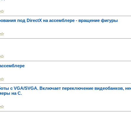
ования под DirectX на ассемблере - вращение фигуры
 ассемблере
аботы c VGA/SVGA. Включает переключение видеобанков, н
меры на С.