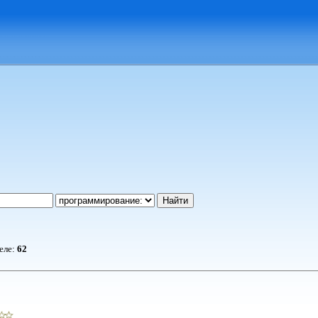
деле:
62