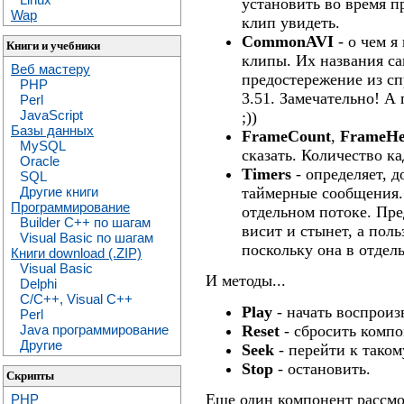
установить во время п
Wap
клип увидеть.
CommonAVI
- о чем я
Книги и учебники
клипы. Их названия са
Веб мастеру
предостережение из спр
PHP
3.51. Замечательно! А п
Perl
JavaScript
;))
Базы данных
FrameCount
,
FrameHe
MySQL
сказать. Количество ка
Oracle
Timers
- определяет, д
SQL
таймерные сообщения. 
Другие книги
Программирование
отдельном потоке. Пре
Builder C++ по шагам
висит и стынет, а поль
Visual Basic по шагам
поскольку она в отдель
Книги download (.ZIP)
Visual Basic
И методы...
Delphi
C/C++, Visual C++
Play
- начать воспроиз
Perl
Reset
- сбросить компо
Java программирование
Другие
Seek
- перейти к таком
Stop
- остановить.
Скрипты
Еще один компонент рассмо
PHP