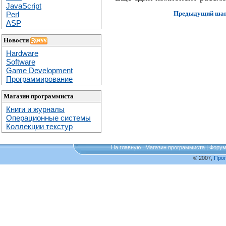
JavaScript
Предыдущий ша
Perl
ASP
Новости
Hardware
Software
Game Development
Программирование
Магазин программиста
Книги и журналы
Операционные системы
Коллекции текстур
На главную
|
Магазин программиста
|
Фору
© 2007,
Про