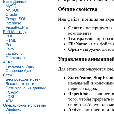
Базы Данных
MySQL
Общие свойства
MSSQL
Oracle
PostgreSQL
Имя файла, позиция на экран
Interbase
VisualFoxPro
Center
- центрируется 
Веб-Мастеру
компонента.
PHP
Transparent
- прозрачн
HTML
FileName
- имя файла 
Perl
Open
- загружен ли кл
Java
JavaScript
Протоколы
Управление анимацие
AJAX
Технология Ajax
Для этого используются сл
Освоение Ajax
Сети
StartFrame
,
StopFram
Беспроводные сети
начальный и конечный 
Локальные сети
первого кадра.
Сети хранения данных
TCP/IP
Repetitions
- количеств
xDSL
того, чтобы прервать 
ATM
свойства Active или ме
Операционные системы
Active
- активен или н
Windows
Linux