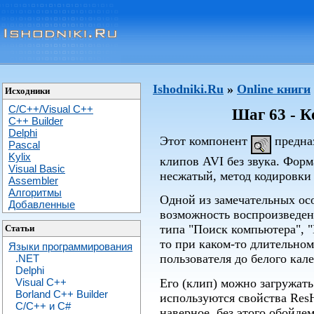
Ishodniki.Ru
»
Online книги
Исходники
C/C++/Visual C++
Шаг 63 - К
С++ Builder
Delphi
Этот компонент
предназ
Pascal
Kylix
клипов AVI без звука. Форм
Visual Basic
несжатый, метод кодировки
Assembler
Алгоритмы
Одной из замечательных ос
Добавленные
возможность воспроизведен
типа "Поиск компьютера", "
Статьи
то при каком-то длительно
Языки программирования
пользователя до белого кал
.NET
Delphi
Его (клип) можно загружать
Visual C++
Borland C++ Builder
используются свойства Res
C/С++ и C#
наверное, без этого обойдем