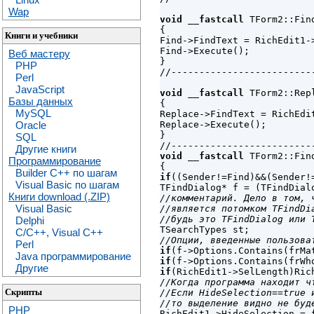
Wap
void __fastcall
 TForm2::Fin
{

Книги и учебники
Find->FindText = RichEdit1->
Find->Execute();        

Веб мастеру
}

PHP
//-------------------------
Perl
JavaScript
void __fastcall
 TForm2::Rep
Базы данных
{

MySQL
Replace->FindText = RichEdit
Replace->Execute();        

Oracle
}

SQL
Другие книги
void __fastcall
 TForm2::Fin
Программирование
Builder C++ по шагам
if
((Sender!=Find)&&(Sender!
Visual Basic по шагам
Книги download (.ZIP)
//комментарий. Дело в том, ч
Visual Basic
//является потомком TFindDi
//будь это TFindDialog или 
Delphi
C/C++, Visual C++
//Опции, введенные пользова
Perl
if
Java программирование
if
Другие
if
//Когда программа находит ч
Скрипты
//Если HideSelection==true 
//то выделение видно не буд
PHP

RichEdit1->HideSelection = 