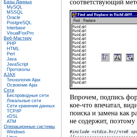
соответствующий ме
Базы Данных
MySQL
MSSQL
Oracle
PostgreSQL
Interbase
VisualFoxPro
Веб-Мастеру
PHP
HTML
Perl
Java
JavaScript
Протоколы
AJAX
Технология Ajax
Освоение Ajax
Сети
Беспроводные сети
Впрочем, подпись фор
Локальные сети
кое-что впечатал, вид
Сети хранения данных
TCP/IP
поиска и замена как р
xDSL
не содержит, поэтому 
ATM
Операционные системы
Windows
#include <stdio.h>//чтоб sp

//-------------------------
Linux