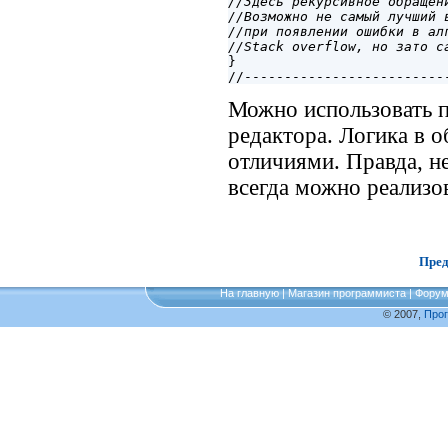
//Здесь рекурсивное обращени
//Возможно не самый лучший в
//при появлении ошибки в алг
//Stack overflow, но зато с

}

Можно использовать п
редактора. Логика в 
отличиями. Правда, н
всегда можно реализо
Пре
На главную
|
Магазин программиста
|
Фору
© 2007,
Про