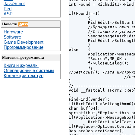
JavaScript
int
 Found = RichEdit1->Find
Perl
if
(Found!=-1)

ASP
        {

        RichEdit1->SelStart 
Новости
//Прокрутить окно в
        //С таким же успехо
Hardware

        SendMessage(RichEdi
Software
        RichEdit1->SelLength
Game Development
Программирование
else
    {

        Application->Messag
Магазин программиста
        "Search",MB_OK);

        f->CloseDialog();

Книги и журналы
Операционные системы
//SetFocus(); //эта инструкц
Коллекции текстур
	               //е

}

//-------------------------
void __fastcall TForm2::Repl
{

if
char
 buf[64];

if
(Application->MessageBox(
if
(Replace->Options.Contains