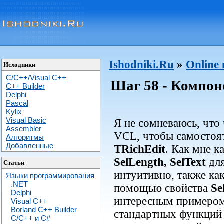
Ishodniki.Ru
»
Online
Исходники
C/C++/Visual C++
Шаг 58 - Компоне
С++ Builder
Delphi
Pascal
Kylix
Visual Basic
Я не сомневаюсь, что
Assembler
VCL, чтобы самостоя
Алгоритмы
Добавленные
TRichEdit
. Как мне к
SelLength, SelText
для
Статьи
интуитивно, также как
Языки программирования
.NET
помощью свойства
Se
Delphi
интересным примером
Visual C++
Borland C++ Builder
стандартных функций 
C/С++ и C#